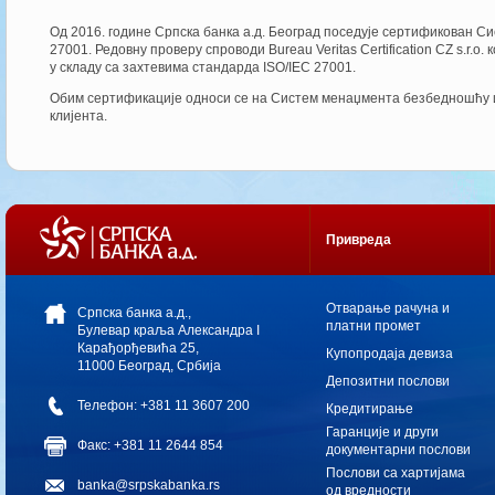
Oд 2016. године Српска банка а.д. Београд поседује сертификован 
27001. Редовну проверу спроводи Bureau Veritas Certification CZ s.r.o
у складу са захтевима стандарда ISO/IEC 27001.
Обим сертификације односи се на Систем менаџмента безбедношћу и
клијента.
Привреда
Oтварање рачуна и
Српска банка а.д.,
платни промет
Булевар краља Александра I
Карађорђевића 25,
Купопродаја девиза
11000 Београд, Србија
Депозитни послови
Телефон: +381 11 3607 200
Кредитирање
Гаранције и други
Факс: +381 11 2644 854
документарни послови
Послови са хартијама
banka@srpskabanka.rs
од вредности