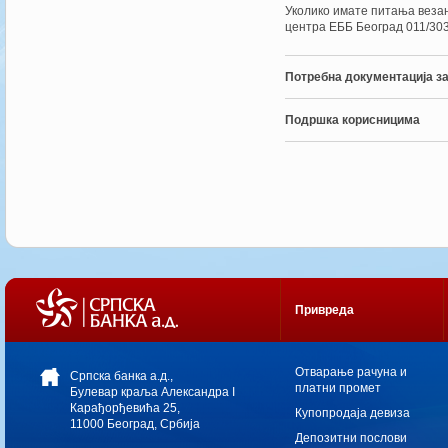
Уколико имате питања веза
центра ЕББ Београд 011/303
Потребна документација з
Подршка корисницима
Привреда
Oтварање рачуна и
Српска банка а.д.,
платни промет
Булевар краља Александра I
Карађорђевића 25,
Купопродаја девиза
11000 Београд, Србија
Депозитни послови