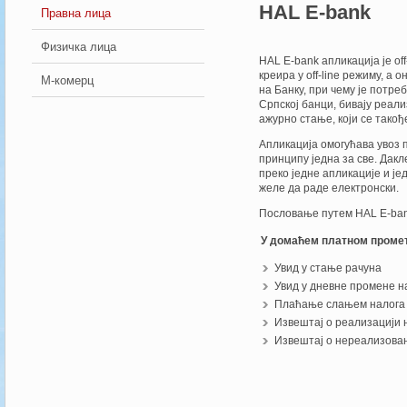
HAL E-bank
Правна лица
Физичка лица
HAL E-bank апликација је of
креира у off-line режиму, а
М-комерц
на Банку, при чему је потре
Српској банци, бивају реал
ажурно стање, који се такође
Апликација омогућава увоз п
принципу једна за све. Дакл
преко једне апликације и је
желе да раде електронски.
Пословање путем HAL E-ban
У домаћем платном проме
Увид у стање рачуна
Увид у дневне промене н
Плаћање слањем налога 
Извештај о реализацији 
Извештај о нереализова