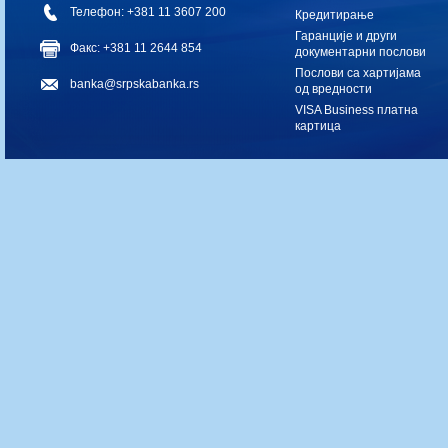
Телефон: +381 11 3607 200
Кредитирање
Гаранције и други
Факс: +381 11 2644 854
документарни послови
Послови са хартијама
banka@srpskabanka.rs
од вредности
VISA Business платна
картица